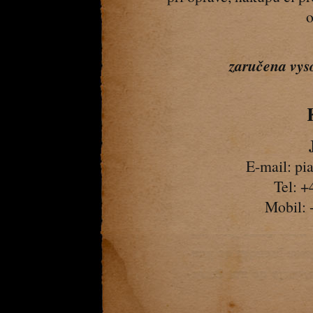
o
zaručena vys
E-mail:
pi
Tel: +
Mobil: 