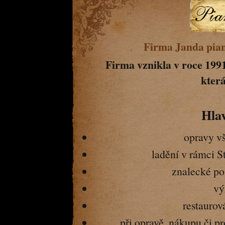
Firma Janda piana
Firma vznikla v roce 1991
která
Hlav
opravy v
ladění v rámci S
znalecké po
vý
restaurová
při opravě, nákupu či pr